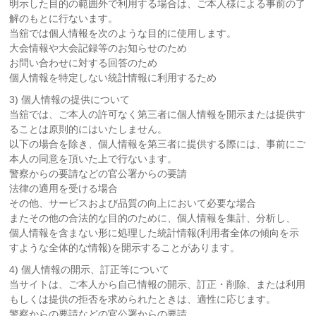
明示した目的の範囲外で利用する場合は、ご本人様による事前の了
解のもとに行ないます。
当舘では個人情報を次のような目的に使用します。
大会情報や大会記録等のお知らせのため
お問い合わせに対する回答のため
個人情報を特定しない統計情報に利用するため
3) 個人情報の提供について
当舘では、ご本人の許可なく第三者に個人情報を開示または提供す
ることは原則的にはいたしません。
以下の場合を除き、個人情報を第三者に提供する際には、事前にご
本人の同意を頂いた上で行ないます。
警察からの要請などの官公署からの要請
法律の適用を受ける場合
その他、サービスおよび品質の向上において必要な場合
またその他の合法的な目的のために、個人情報を集計、分析し、
個人情報を含まない形に処理した統計情報(利用者全体の傾向を示
すような全体的な情報)を開示することがあります。
4) 個人情報の開示、訂正等について
当サイトは、ご本人から自己情報の開示、訂正・削除、または利用
もしくは提供の拒否を求められたときは、適性に応じます。
警察からの要請などの官公署からの要請