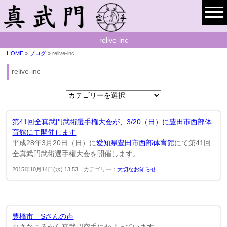
relive-inc
HOME
»
ブログ
» relive-inc
relive-inc
第41回全真武門武術選手権大会が、3/20（日）に豊田市西部体
育館にて開催します
平成28年3月20日（日）に
愛知県豊田市西部体育館
にて第41回
全真武門武術選手権大会を開催します。
2015年10月14日(水) 13:53｜カテゴリー：
大切なお知らせ
豊橋市 Sさんの声
小さなころから真武門空手にかよっています。